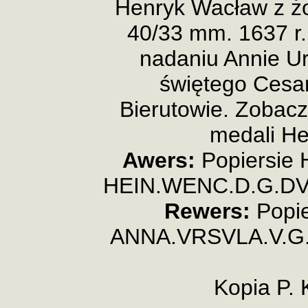
Henryk Wacław z ż
40/33 mm. 1637 r.
nadaniu Annie Ur
świętego Cesa
Bierutowie. Zobac
medali H
Awers:
Popiersie 
HEIN.WENC.D.G.DVX
Rewers:
Popie
ANNA.VRSVLA.V.G.
Kopia P. 