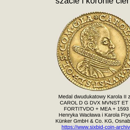
szacie i koronie cie
Medal dwudukatowy Karola II z
CAROL D G DVX MVNST ET 
FORTITVDO + MEA + 1593 A
Henryka Wacława i Karola Fryd
Künker GmbH & Co. KG, Osnab
https://www.sixbid-coin-arch