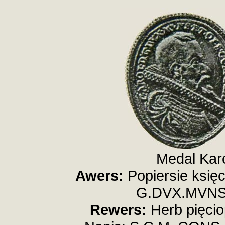
Medal Karol
Awers:
Popiersie księ
G.DVX.MVNS
Rewers:
Herb pięcio