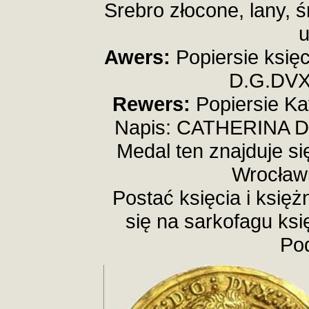
Srebro złocone, lany, 
u
Awers:
Popiersie księ
D.G.DVX
Rewers:
Popiersie Kat
Napis: CATHERINA D
Medal ten znajduje 
Wrocławi
Postać księcia i księ
się na sarkofagu ksi
Po