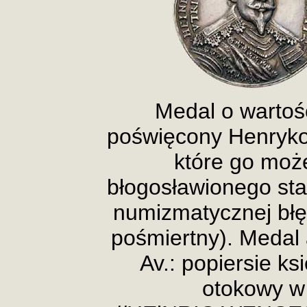
Medal o wartośc
poświęcony Henryko
które go moż
błogosławionego stan
numizmatycznej błę
pośmiertny). Medal
Av.: popiersie ks
otokowy w