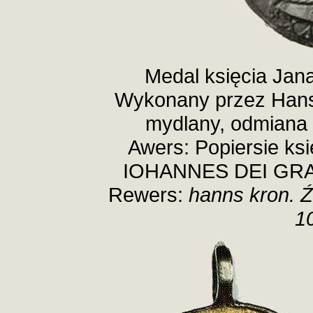
Medal księcia Jana
Wykonany przez Hansa
mydlany, odmiana 
Awers: Popiersie ks
IOHANNES DEI GR
Rewers:
hanns kron. Ź
10