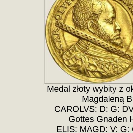
Medal złoty
w
ybity z o
Magdaleną Br
CAROLVS: D: G: DVX
Gottes Gnaden H
ELIS: MAGD: V: G: 