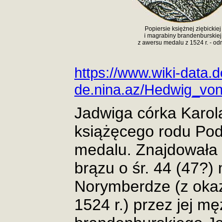
Popiersie księżnej ziębickiej
i magrabiny brandenburskiej
z awersu medalu z 1524 r. - od
https://www.wiki-data.d
de.nina.az/Hedwig_vo
Jadwiga córka Karola
książęcego rodu Po
medalu.
Znajdowała 
brązu o śr. 44 (47?
Norymberdze (z okaz
1524 r.) przez jej m