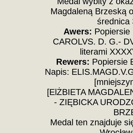
Medal wybity z okazj
Magdaleną Brzeską ok
średnica
Awers:
Popiersie 
CAROLVS. D. G.- D
literami XXXX
Rewers:
Popiersie 
Napis: ELIS.MAGD.V.G
[mniejszym
[ElŻBIETA MAGDALE
- ZIĘBICKA URODZ
BRZE
Medal ten znajduje 
Wrocławi