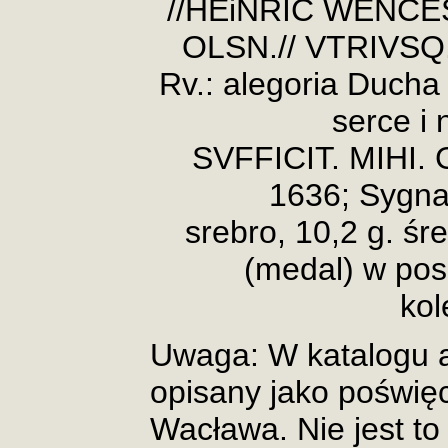
//HEiNRIC WENCES
OLSN.// VTRIVSQ.
Rv.: alegoria Ducha
serce i 
SVFFICIT. MIHI.
1636; Sygna
srebro, 10,2 g. ś
(medal) w pos
kol
Uwaga: W katalogu a
opisany jako poświę
Wacława. Nie jest to