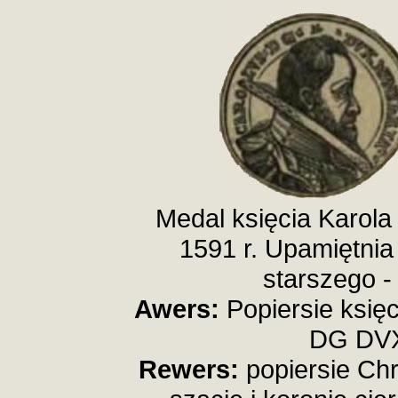
Medal księcia Karola
1591 r. Upamiętni
starszego 
Awers:
Popiersie księ
DG DV
Rewers:
popiersie Ch