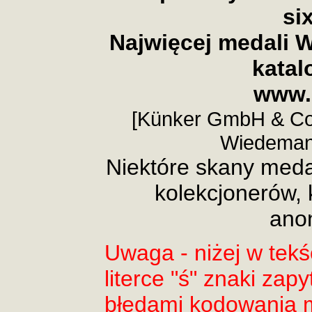
si
Najwięcej medali 
katal
www.
[Künker GmbH & Co
Wiedeman
Niektóre skany meda
kolekcjonerów, k
ano
Uwaga - niżej w tekś
literce "ś" znaki zap
błędami kodowania 