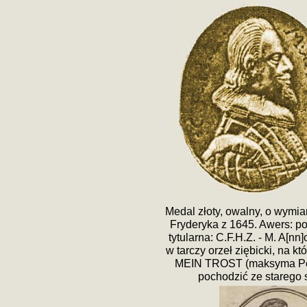
Medal złoty, owalny, o wymia
Fryderyka z 1645. Awers: po
tytularna: C.F.H.Z. - M. A[n
w tarczy orzeł ziębicki, na 
MEIN TROST (maksyma Po
pochodzić ze starego 