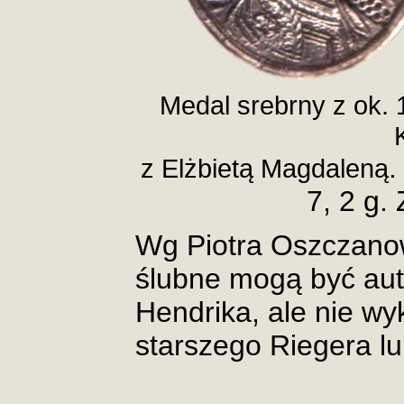
Medal srebrny z ok. 1
.
z Elżbietą Magdaleną
7, 2 g. 
Wg Piotra Oszczano
ślubne mogą być au
Hendrika, ale nie w
starszego Riegera l