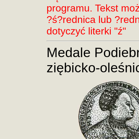
programu. Tekst moż
?ś?rednica lub ?redn
dotyczyć literki "ź"
Medale Podiebr
ziębicko-oleśni