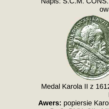
Napis: S.C.M. CONS.
ow
Medal Karola II z 161
Awers:
popiersie Karo