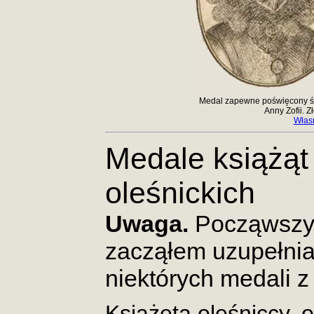
Medal zapewne poświęcony ślu
Anny Zofii. Z
Własn
Medale książąt
oleśnickich
Uwaga.
Począwszy 
zacząłem uzupełnia
niektórych medali z
Książeta oleśniccy, o