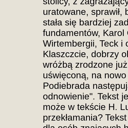
stolicy, z zagrażają
uratowane, sprawił, 
stała się bardziej z
fundamentów, Karol 
Wirtembergii, Teck i 
Klaszczcie, dobrzy o
wróżbą zrodzone już,
uświęconą, na nowo
Podiebrada następuj
odnowienie". Tekst j
może w tekście H. Lu
przekłamania? Tekst 