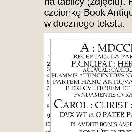
na tablicy (zdjęciu).
czcionkę Book Antiq
widocznego tekstu.