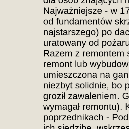
dla osób znających hi
Najważniejsze - w 1
od fundamentów skrz
najstarszego) po dac
uratowany od pożaru 
Razem z remontem s
remont lub wybudowa
umieszczona na gan
niezbyt solidnie, bo 
groził zawaleniem. 
wymagał remontu). 
poprzednikach - Po
ich siedzibę, wskrzes