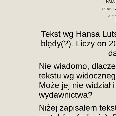
NATA 
REVIVI
SIC
Tekst wg Hansa Lut
błędy(?). Liczy on 2
d
Nie wiadomo, dlaczeg
tekstu wg widocznego
Może jej nie widział 
wydawnictwa?
Niżej zapisałem tek