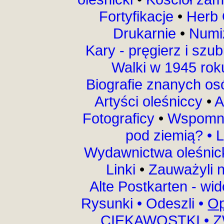
Fortyfikacje
•
Herb 
Drukarnie
•
Numi
Kary - pręgierz i szu
Walki w 1945 ro
Biografie znanych o
Artyści oleśniccy
•
A
Fotograficy
•
Wspomni
pod ziemią?
•
L
Wydawnictwa oleśnic
Linki
•
Zauważyli 
Alte Postkarten - wi
Rysunki
•
Odeszli
•
Op
CIEKAWOSTKI
•
Z