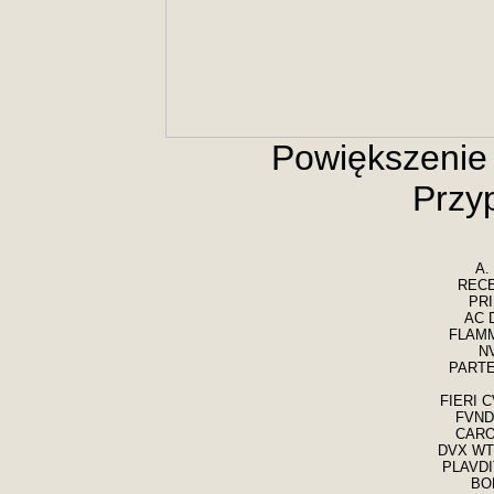
Powiększenie t
Przy
A.
RECE
PRI
AC 
FLAMM
NV
PART
FIERI 
FVND
CARO
DVX WT
PLAVDI
BO