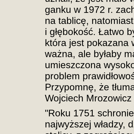
ganku w 1972 r. za
na tablicę, natomias
i głębokość. Łatwo 
która jest pokazana w
ważna, ale byłaby ma
umieszczona wysoko.
problem prawidłowości
Przypomnę, że tłumac
Wojciech Mrozowicz [
"Roku 1751 schronien
najwyższej władzy, d