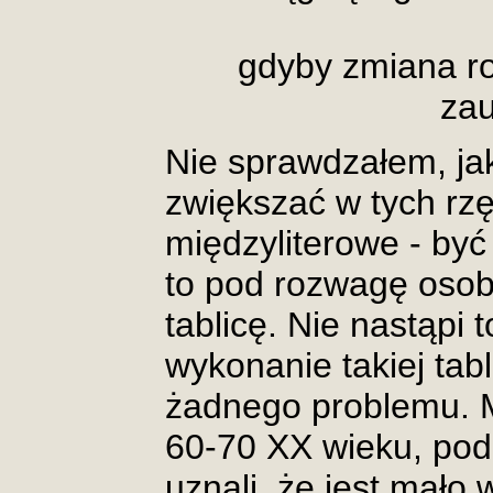
gdyby zmiana rod
za
Nie sprawdzałem, jak
zwiększać w tych rz
międzyliterowe - by
to pod rozwagę osob
tablicę. Nie nastąpi 
wykonanie takiej tab
żadnego problemu. M
60-70 XX wieku, po
uznali, że jest mał