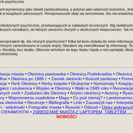
ch psychicznie.
 jest wymieniany jako obiekt zamieszkiwany, a jedynie jako własność kościelna. Jeś
 w książkach adresowych. Pensjonariuszki stały się anonimowe. Nic nie wiadomo, ż
ośledzonych psychicznie, przebywających w zakładach leczniczych. Wg niektórych
ększych ośrodkach, do których zwożono chorych z okolicznych miejscowości. Tak 
pensjonatem itp. dla chorych psychicznie? Kilka lat temu dotarła do mnie informa
ch chorych zamordowano w czasie wojny. Starałem się zweryfikować tę informację.
 Niestety, bez skutku. Obecnie wróciłem do tego śladu i będę o nim pamiętał. Może 
oleśnickiej.
kacja miasta
•
Oleśnica piastowska
•
Oleśnica Podiebradów
•
Oleśnica
lfów
•
Oleśnica po 1885 r.
•
Zamek oleśnicki
•
Kościół zamkowy
•
Pomni
kacje
•
Herb Oleśnicy
•
Herby księstw
•
Drukarnie
•
Numizmaty
•
Książęc
gierz i szubienica
•
Wojsko w Oleśnicy
•
Walki w 1945 roku
•
Renowacje
nanych osób
•
Zasłużeni dla Oleśnicy
•
Artyści oleśniccy
•
Autorzy
•
Rysow
icy
•
Wspomnienia osadników
•
Mapy
•
Co pod ziemią?
•
Landsmannsch
a oleśnickie
•
Recenzje
•
Bibliografia
•
Linki
•
Zauważyli nas
•
Interpel
en - widokówki
•
Fotografie miasta
•
Rysunki
•
Odeszli
•
Opisy wybranych
CIEKAWOSTKI
•
ZWIEDZANIE MIASTA Z LAPTOPEM, TABLETEM ....
NOWOŚCI