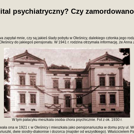
pital psychiatryczny? Czy zamordowano 
 zapytał mnie, czy są jakieś ślady pobytu w Oleśnicy, dalekiego członka jego rodzi
 Oleśnicy do jakiegoś pensjonatu. W 1941 r. rodzina otrzymała informację, że Anna 
W tym pałacyku meszkała osoba chora psychicznie. Fot z ok. 1930 r.
ła ona w 1921 r. w Oleśnicy i mieszkała jako pensjonariuszka w domu przy ul. Wo
iuszki, dwie siostry-diakonise i dozorca (majster od wszystkiego). Właścicielem 