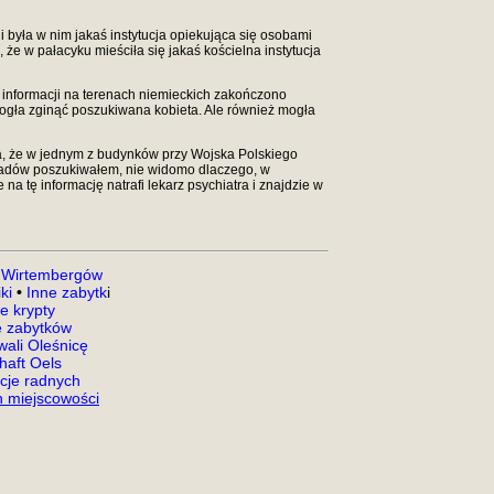
li była w nim jakaś instytucja opiekująca się osobami
e w pałacyku mieściła się jakaś kościelna instytucja
 informacji na terenach niemieckich zakończono
mogła zginąć poszukiwana kobieta. Ale również mogła
cja, że w jednym z budynków przy Wojska Polskiego
 Śladów poszukiwałem, nie widomo dlaczego, w
na tę informację natrafi lekarz psychiatra i znajdzie w
 Wirtembergów
ki
•
Inne zabytk
i
e krypty
 zabytków
ali Oleśnicę
aft Oels
acje radnych
 miejscowości