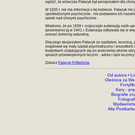
sądzić, że wówczas Pałacyk był pensjonatem dla chory
W 1935 r. nie ma informacji o tej kobiecie. Pałacyk nie
upośledzonymi psychicznie - nie podawano ich nazwisk
opieki nad chorymi psychicznie.
Wiadomo, że po 1939 r. rozpoczęto eutanazję osób up
(przerwano) ją w 1941 r. Eutanazja odbywała się w wi
umrzeć śmiercią naturalną.
Dlaczego skojarzyłem Pałacyk ze szpitalem, lecznicą, 
znajdował się mały szpital psychiatryczny i wszystki
budynkach znajdujących się po przeciwnej stronie ulicy.
spisach przedwojennych lecznic - adres i opis lecznicy 
Zobacz
Pałącyk Prittwitzów
Od autora
•
Lo
Oleśnica za We
Fortyfi
Kary - prę
Biografie z
Fotograf
Wydawnictw
Alte Postkart