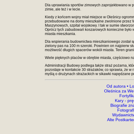
Dla uprawiania sportów zimowych zaprojektowano w p
zimie, ale też i w lecie.
Kiedy z końcem wojny miał miejsce w Oleśnicy ogromn
przebudowane na domy mieszkalne zwolnione przez Wojs
Maszynowych, szpital wojskowy. I tak w sumie stworz
Oprócz tych zabudowań koszarowych konieczne było w
miasta mieszkania.
Dla wspierania budownictwa mieszkaniowego został s
zielony pas na 100 m szeroki. Powinien on najpierw s
możliwość długich spacerów wokół miasta. Teren granic
Wiele pięknych placów w obrębie miasta, częściowo n
Administracji Budowy podlega także straż pożarna, kt
pozostaje w kontakcie 30 strażaków, co sprawia, że w 
myślą o drużynach strażackich w sikawki napędzane pr
Od autora
•
Lo
Oleśnica za We
Fortyfi
Kary - prę
Biografie z
Fotograf
Wydawnictw
Alte Postkart