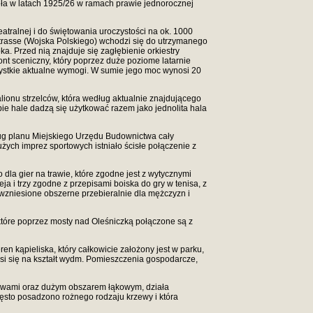
eciła w latach 1925/26 w ramach prawie jednorocznej
tralnej i do świętowania uroczystości na ok. 1000
strasse (Wojska Polskiego) wchodzi się do utrzymanego
a. Przed nią znajduje się zagłębienie orkiestry
nt sceniczny, który poprzez duże poziome latarnie
szystkie aktualne wymogi. W sumie jego moc wynosi 20
lionu strzelców, która według aktualnie znajdującego
 hale dadzą się użytkować razem jako jednolita hala
ług planu Miejskiego Urzędu Budownictwa cały
użych imprez sportowych istniało ścisłe połączenie z
a gier na trawie, które zgodne jest z wytycznymi
a i trzy zgodne z przepisami boiska do gry w tenisa, z
ą wzniesione obszerne przebieralnie dla mężczyzn i
tóre poprzez mosty nad Oleśniczką połączone są z
en kąpieliska, który całkowicie założony jest w parku,
si się na kształt wydm. Pomieszczenia gospodarcze,
rzewami oraz dużym obszarem łąkowym, działa
gęsto posadzono rożnego rodzaju krzewy i która