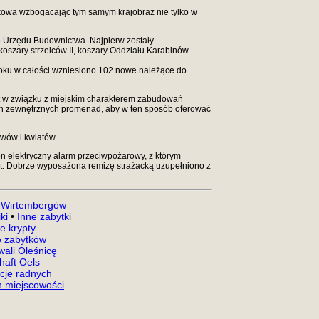
kowa wzbogacając tym samym krajobraz nie tylko w
o Urzędu Budownictwa. Najpierw zostały
oszary strzelców II, koszary Oddziału Karabinów
oku w całości wzniesiono 102 nowe należące do
t w związku z miejskim charakterem zabudowań
nych zewnętrznych promenad, aby w ten sposób oferować
wów i kwiatów.
n elektryczny alarm przeciwpożarowy, z którym
nut. Dobrze wyposażona remizę strażacką uzupełniono z
 Wirtembergów
ki
•
Inne zabytk
i
e krypty
 zabytków
ali Oleśnicę
aft Oels
acje radnych
 miejscowości