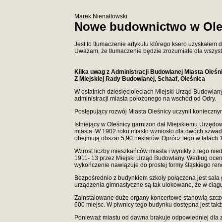
Marek Nienałtowski
Nowe budownictwo w Oleśn
Jest to tłumaczenie artykułu którego ksero uzyskałem 
Uważam, że tłumaczenie będzie zrozumiałe dla wszystkich
Kilka uwag z Administracji Budowlanej Miasta Oleśn
Z Miejskiej Rady Budowlanej, Schaaf, Oleśnica
W ostatnich dziesięcioleciach Miejski Urząd Budowlany
administracji miasta położonego na wschód od Odry.
Postępujący rozwój Miasta Oleśnicy uczynił konieczn
Istniejący w Oleśnicy garnizon dał Miejskiemu Urzęd
miasta. W 1902 roku miasto wzniosło dla dwóch szwadr
obejmują obszar 5,90 hektarów. Oprócz tego w latach 
Wzrost liczby mieszkańców miasta i wynikły z tego ni
1911- 13 przez Miejski Urząd Budowlany. Według oceny
wykończenie nawiązuje do prostej formy śląskiego ren
Bezpośrednio z budynkiem szkoły połączona jest sala 
urządzenia gimnastyczne są tak ulokowane, że w ciągu
Zainstalowane duże organy koncertowe stanowią szczegó
600 miejsc. W piwnicy tego budynku dostępna jest takż
Ponieważ miastu od dawna brakuje odpowiedniej dla z