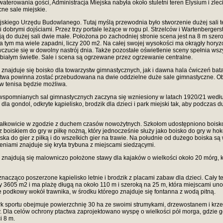
kwaterowania gości, Administracja Miejska nabyła około stuletni teren Elysium i zl
ne sale miejskie.
kiego Urzędu Budowlanego. Tutaj myślą przewodnia było stworzenie dużej sali tea
obrymi dojściami. Przez trzy portale leżące w rogu pl. Strzelców i Wartenberger
 do dużej sali dwie małe. Położona po zachodniej stronie scena jest na 8 m szerok
tym ma wiele zapadni, liczy 200 m2. Na całej swojej wysokości ma okrągły horyzo
wczucie się w dowolny nastrój dnia. Także pozostałe oświetlenie sceny spełnia w
 białym świetle. Sale i scena są ogrzewane przez ogrzewanie centralne.
 znajduje się boisko dla towarzystw gimnastycznych, jak i dawna hala ćwiczeń bata
wa powinna zostać przebudowana na dwie oddzielne duże sale gimnastyczne. Obie
 w tenisa będzie możliwa.
h i wspomnianych sal gimnastycznych zaczyna się wzniesiony w latach 1920/21 wed
la gondol, odkryte kąpielisko, brodzik dla dzieci i park miejski tak, aby podczas d
łkowicie w zgodzie z duchem czasów nowożytnych. Szkołom udostępniono boisko dl
oiskiem do gry w piłkę nożną, który jednocześnie służy jako boisko do gry w hokej
ska do gier z piłką i do wszelkich gier na trawie. Na południe od dużego boiska s
eniami znajduje się kryta trybuna z miejscami siedzącymi.
ajdują się malowniczo położone stawy dla kajaków o wielkości około 20 mórg, k
nacząco poszerzone kąpielisko letnie i brodzik z placami zabaw dla dzieci. Cały ter
 3605 m2 i ma plażę długą na około 110 m i szeroką na 25 m, która miejscami uno
ie podkowy wokół trawnika, w środku którego znajduje się fontanna z wodą pitną.
park sportu obejmuje powierzchnię 30 ha ze swoimi strumykami, drzewostanem i k
y. Dla celów ochrony ptactwa zaprojektowano wyspę o wielkości pół morga, gdzie 
i 8 m.