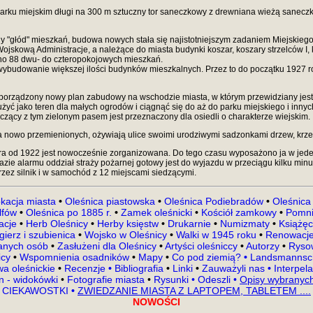
arku miejskim długi na 300 m sztuczny tor saneczkowy z drewniana wieżą sanecz
y "głód" mieszkań, budowa nowych stała się najistotniejszym zadaniem Miejskieg
kową Administracje, a należące do miasta budynki koszar, koszary strzelców I, k
ono 88 dwu- do czteropokojowych mieszkań.
ybudowanie większej ilości budynków mieszkalnych. Przez to do początku 1927 r
porządzony nowy plan zabudowy na wschodzie miasta, w którym przewidziany jes
łużyć jako teren dla małych ogrodów i ciągnąć się do aż do parku miejskiego i in
zący z tym zielonym pasem jest przeznaczony dla osiedli o charakterze wiejskim.
a nowo przemienionych, ożywiają ulice swoimi urodziwymi sadzonkami drzew, krze
óra od 1922 jest nowocześnie zorganizowana. Do tego czasu wyposażono ja w jede
razie alarmu oddział straży pożarnej gotowy jest do wyjazdu w przeciągu kilku mi
zez silnik i w samochód z 12 miejscami siedzącymi.
kacja miasta
•
Oleśnica piastowska
•
Oleśnica Podiebradów
•
Oleśnica
lfów
•
Oleśnica po 1885 r.
•
Zamek oleśnicki
•
Kościół zamkowy
•
Pomni
kacje
•
Herb Oleśnicy
•
Herby księstw
•
Drukarnie
•
Numizmaty
•
Książęc
gierz i szubienica
•
Wojsko w Oleśnicy
•
Walki w 1945 roku
•
Renowacje
nanych osób
•
Zasłużeni dla Oleśnicy
•
Artyści oleśniccy
•
Autorzy
•
Rysow
icy
•
Wspomnienia osadników
•
Mapy
•
Co pod ziemią?
•
Landsmannsch
a oleśnickie
•
Recenzje
•
Bibliografia
•
Linki
•
Zauważyli nas
•
Interpel
en - widokówki
•
Fotografie miasta
•
Rysunki
•
Odeszli
•
Opisy wybranych
CIEKAWOSTKI
•
ZWIEDZANIE MIASTA Z LAPTOPEM, TABLETEM ....
NOWOŚCI