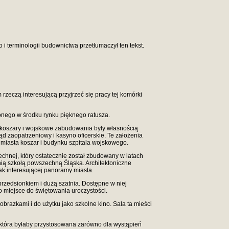
 i terminologii budownictwa przetłumaczył ten tekst.
rzeczą interesującą przyjrzeć się pracy tej komórki
onego w środku rynku pięknego ratusza.
 koszary i wojskowe zabudowania były własnością
 zaopatrzeniowy i kasyno oficerskie. Te założenia
miasta koszar i budynku szpitala wojskowego.
chnej, który ostatecznie został zbudowany w latach
nią szkołą powszechną Śląska. Architektoniczne
ak interesującej panoramy miasta.
rzedsionkiem i dużą szatnia. Dostępne w niej
 miejsce do świętowania uroczystości.
brazkami i do użytku jako szkolne kino. Sala ta mieści
 która byłaby przystosowana zarówno dla wystąpień