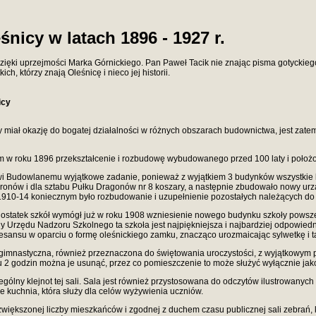
icy w latach 1896 - 1927 r.
dzięki uprzejmości Marka Górnickiego. Pan Paweł Tacik nie znając pisma gotyckiego
, którzy znają Oleśnicę i nieco jej historii.
icy
 miał okazję do bogatej działalności w różnych obszarach budownictwa, jest zatem 
ym w roku 1896 przekształcenie i rozbudowę wybudowanego przed 100 laty i położ
owi Budowlanemu wyjątkowe zadanie, ponieważ z wyjątkiem 3 budynków wszystkie
onów i dla sztabu Pułku Dragonów nr 8 koszary, a następnie zbudowało nowy urząd
1910-14 koniecznym było rozbudowanie i uzupełnienie pozostałych należących do 
edostatek szkół wymógł już w roku 1908 wzniesienie nowego budynku szkoły powsze
 Urzędu Nadzoru Szkolnego ta szkoła jest najpiękniejsza i najbardziej odpowied
esansu w oparciu o formę oleśnickiego zamku, znacząco urozmaicając sylwetkę i t
gimnastyczna, również przeznaczona do świętowania uroczystości, z wyjątkowym p
 2 godzin można je usunąć, przez co pomieszczenie to może służyć wyłącznie jako
lny klejnot tej sali. Sala jest również przystosowana do odczytów ilustrowanych o
e kuchnia, która służy dla celów wyżywienia uczniów.
większonej liczby mieszkańców i zgodnej z duchem czasu publicznej sali zebrań,