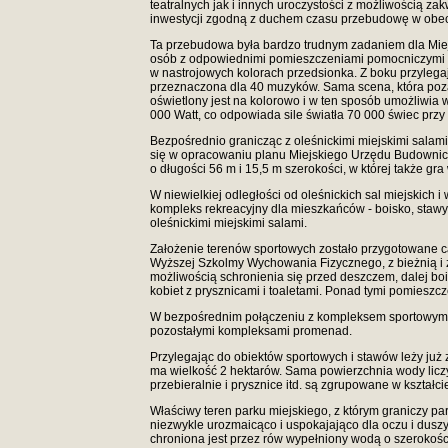
teatralnych jak i innych uroczystości z możliwością za
inwestycji zgodną z duchem czasu przebudowę w obec
Ta przebudowa była bardzo trudnym zadaniem dla Miejs
osób z odpowiednimi pomieszczeniami pomocniczymi i d
w nastrojowych kolorach przedsionka. Z boku przylegają
przeznaczona dla 40 muzyków. Sama scena, która poza 
oświetlony jest na kolorowo i w ten sposób umożliwia 
000 Watt, co odpowiada sile światła 70 000 świec przy
Bezpośrednio granicząc z oleśnickimi miejskimi salami
się w opracowaniu planu Miejskiego Urzędu Budownict
o długości 56 m i 15,5 m szerokości, w której także gra
W niewielkiej odległości od oleśnickich sal miejskic
kompleks rekreacyjny dla mieszkańców - boisko, stawy d
oleśnickimi miejskimi salami.
Założenie terenów sportowych zostało przygotowane ca
Wyższej Szkolmy Wychowania Fizycznego, z bieżnią i z b
możliwością schronienia się przed deszczem, dalej boi
kobiet z prysznicami i toaletami. Ponad tymi pomieszcz
W bezpośrednim połączeniu z kompleksem sportowym zn
pozostałymi kompleksami promenad.
Przylegając do obiektów sportowych i stawów leży już z
ma wielkość 2 hektarów. Sama powierzchnia wody liczy
przebieralnie i prysznice itd. są zgrupowane w kształc
Właściwy teren parku miejskiego, z którym graniczy 
niezwykle urozmaicąco i uspokajająco dla oczu i dusz
chroniona jest przez rów wypełniony wodą o szerokośc