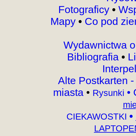
Fotograficy
•
Wsp
Mapy
•
Co pod zi
Wydawnictwa o
Bibliografia
•
L
Interpe
Alte Postkarten 
miasta
•
•
Rysunki
mie
•
CIEKAWOSTKI
LAPTOPEM