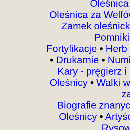
Oleśnica
Oleśnica za Welf
Zamek oleśnic
Pomnik
Fortyfikacje
•
Herb 
•
Drukarnie
•
Numi
Kary - pręgierz 
Oleśnicy
•
Walki 
z
Biografie znany
Oleśnicy
•
Artyś
Rysow