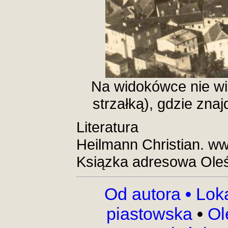
Na widokówce nie wi
strzałką), gdzie zna
Literatura
Heilmann Christian. w
Ksiązka adresowa Oleś
Od autora
•
Lok
piastowska
•
Ol