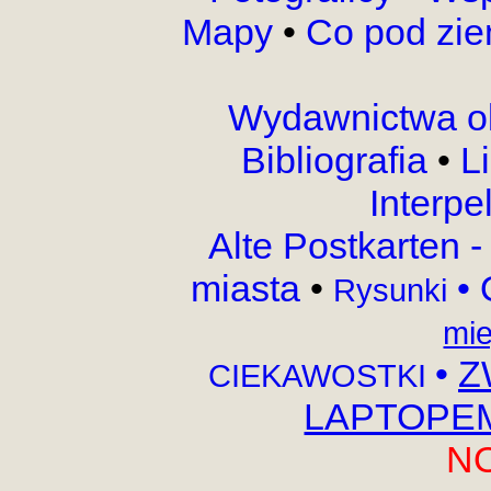
Mapy
•
Co pod zi
Wydawnictwa o
Bibliografia
•
L
Interpe
Alte Postkarten 
miasta
•
•
Rysunki
mie
•
Z
CIEKAWOSTKI
LAPTOPEM,
N