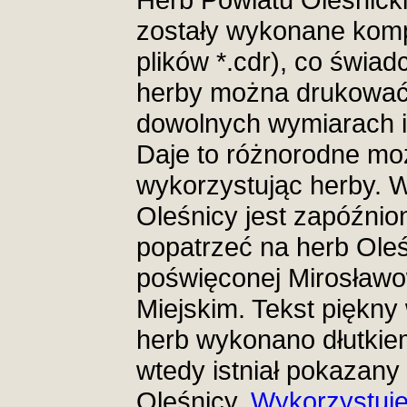
zostały wykonane komp
plików *.cdr), co świad
herby można drukować 
dowolnych wymiarach i
Daje to różnorodne moż
wykorzystując herby. 
Oleśnicy jest zapóźnio
popatrzeć na herb Oleś
poświęconej Mirosławo
Miejskim. Tekst piękn
herb wykonano dłutkiem
wtedy istniał pokazan
Oleśnicy.
Wykorzystuje