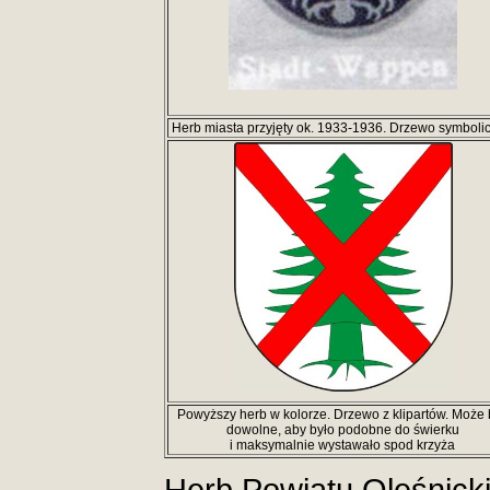
Herb miasta przyjęty ok. 1933-1936. Drzewo symboli
Powyższy herb w kolorze. Drzewo z klipartów. Może 
dowolne, aby było podobne do świerku
i maksymalnie wystawało spod krzyża
Herb Powiatu Oleśnicki