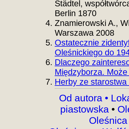
Städtel, współtwórc
Berlin 1870
Znamierowski A., Wi
Warszawa 2008
Ostatecznie zident
Oleśnickiego do 19
Dlaczego zainteres
Międzyborza. Może 
Herby ze starostwa 
Od autora •
Lok
piastowska
•
Ol
Oleśnica