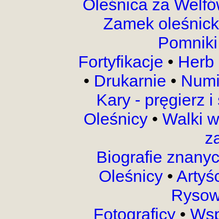
Oleśnica za Welf
Zamek oleśnic
Pomnik
Fortyfikacje
•
Herb 
•
Drukarnie
•
Numi
Kary - pręgierz 
Oleśnicy
•
Walki 
z
Biografie znany
Oleśnicy
•
Artyś
Rysow
Fotograficy
•
Wsp