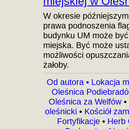
miejskiej w Oleś
W okresie późniejszy
prawa podnoszenia flag
budynku UM może być 
miejska. Być może ust
możliwości opuszczania 
żałoby.
Od autora
•
Lokacja m
Oleśnica Podiebrad
Oleśnica za Welfów
•
oleśnicki
•
Kościół za
Fortyfikacje
•
Herb 