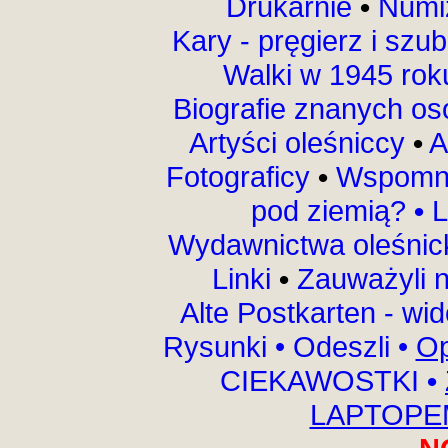
Drukarnie
•
Numi
Kary - pręgierz i szu
Walki w 1945 ro
Biografie znanych o
Artyści oleśniccy
•
A
Fotograficy
•
Wspomni
pod ziemią?
•
L
Wydawnictwa oleśnic
Linki
•
Zauważyli 
Alte Postkarten - wi
Rysunki
•
Odeszli
•
Op
CIEKAWOSTKI
•
LAPTOPEM