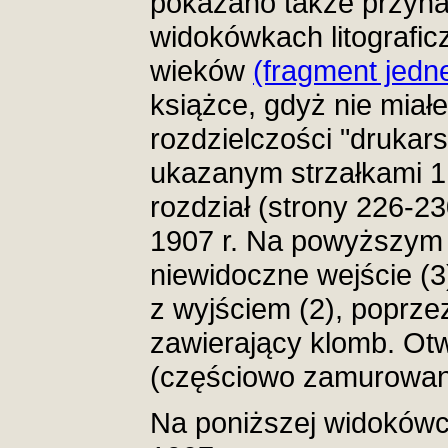
pokazano także przyna
widokówkach litografi
wieków
(fragment jedne
książce, gdyż nie miał
rozdzielczości "drukar
ukazanym strzałkami 1.,
rozdział (strony 226-23
1907 r. Na powyższym
niewidoczne wejście (3
z wyjściem (2), poprze
zawierający klomb. Otw
(częściowo zamurowany
Na poniższej widokówc