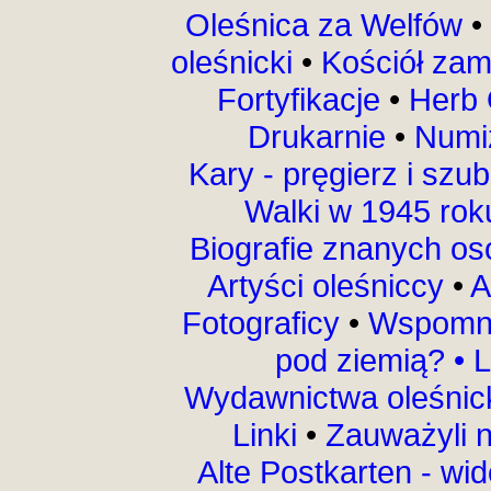
Oleśnica za Welfów
•
oleśnicki
•
Kościół za
Fortyfikacje
•
Herb 
Drukarnie
•
Numi
Kary - pręgierz i szu
Walki w 1945 ro
Biografie znanych o
Artyści oleśniccy
•
A
Fotograficy
•
Wspomni
pod ziemią?
•
L
Wydawnictwa oleśnic
Linki
•
Zauważyli 
Alte Postkarten - wi