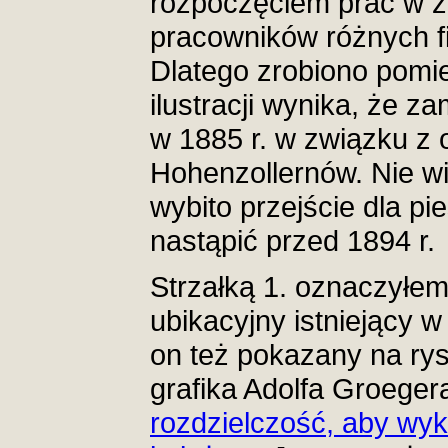
rozpoczęciem prac w za
pracowników różnych 
Dlatego zrobiono pomie
ilustracji wynika, że 
w 1885 r. w związku z
Hohenzollernów. Nie w
wybito przejście dla p
nastąpić przed 1894 r.
Strzałką 1. oznaczył
ubikacyjny istniejący w
on też pokazany na rys
grafika Adolfa Groeger
rozdzielczość, aby wy