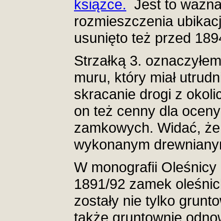
książce.
Jest to ważna 
rozmieszczenia ubikac
usunięto też przed 1894
Strzałką 3. oznaczył
muru, który miał utrud
skracanie drogi z okol
on też cenny dla ocen
zamkowych. Widać, że 
wykonanym drewniany
W monografii Oleśnicy 
1891/92 zamek oleśnick
zostały nie tylko grun
także gruntownie odno