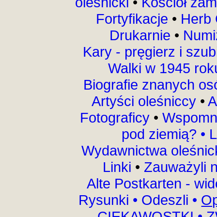
oleśnicki
•
Kościół za
Fortyfikacje
•
Herb 
Drukarnie
•
Numi
Kary - pręgierz i szu
Walki w 1945 ro
Biografie znanych o
Artyści oleśniccy
•
A
Fotograficy
•
Wspomni
pod ziemią?
•
L
Wydawnictwa oleśnic
Linki
•
Zauważyli 
Alte Postkarten - wi
Rysunki
•
Odeszli
•
Op
CIEKAWOSTKI
•
Z