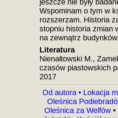
jeszcze nie były badane
Wspominam o tym w ksi
rozszerzam. Historia 
stopniu historia zmian
na zewnątrz budynków
Literatura
Nienałtowski M., Zame
czasów piastowskich p
2017
Od autora •
Lokacja m
Oleśnica Podiebrad
Oleśnica za Welfów
•