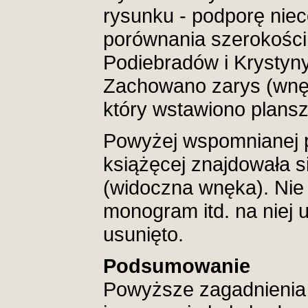
rysunku - podporę nie
porównania szerokości 
Podiebradów i Krystyn
Zachowano zarys (wnęk
który wstawiono plansz
Powyżej wspomnianej p
książęcej znajdowała s
(widoczna wnęka). Nie 
monogram itd. na niej 
usunięto.
Podsumowanie
Powyższe zagadnienia