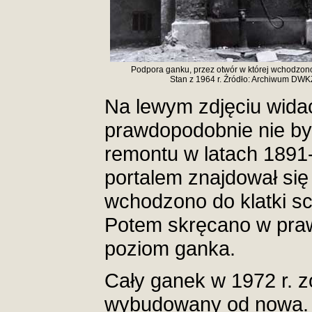
Podpora ganku, przez otwór w której wchodzon
Stan z 1964 r. Źródło: Archiwum DWK
Na lewym zdjęciu widać
prawdopodobnie nie był
remontu w latach 1891
portalem znajdował się 
wchodzono do klatki s
Potem skręcano w pra
poziom ganka.
Cały ganek w 1972 r. z
wybudowany od nowa. 