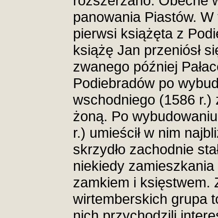
rozszerzano. Obecne w
panowania Piastów. W 
pierwsi książęta z Pod
książę Jan przeniósł 
zwanego później Pałac
Podiebradów po wybud
wschodniego (1586 r.)
żoną. Po wybudowaniu 
r.) umieścił w nim naj
skrzydło zachodnie sta
niekiedy zamieszkania
zamkiem i księstwem. 
wirtemberskich grupa t
nich przychodzili inte