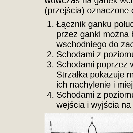
wówczas na ganek wc
(przejścia) oznaczone 
Łącznik ganku połu
przez ganki można b
wschodniego do za
Schodami z poziomu
Schodami poprzez w
Strzałka pokazuje 
ich nachylenie i mie
Schodami z poziomu
wejścia i wyjścia na