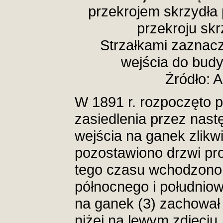
przekrojem skrzydła
przekroju sk
Strzałkami zaznac
wejścia do budy
Źródło:
W 1891 r. rozpoczęto
zasiedlenia przez nastę
wejścia na ganek zlikw
pozostawiono drzwi p
tego czasu wchodzono 
północnego i południow
na ganek (3) zachował s
niżej na lewym zdjęciu.