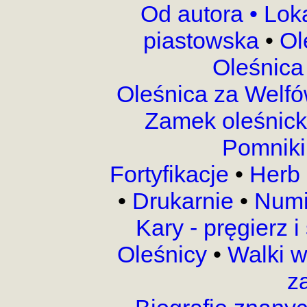
Od autora •
Lok
piastowska
•
Ol
Oleśnica
Oleśnica za Welf
Zamek oleśnic
Pomnik
Fortyfikacje
•
Herb 
•
Drukarnie
•
Numi
Kary - pręgierz 
Oleśnicy
•
Walki 
z