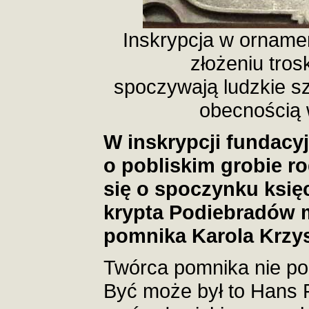
Inskrypcja w ornamen
złożeniu trosk
spoczywają ludzkie sz
obecnością w
W inskrypcji fundacyj
o pobliskim grobie r
się o spoczynku księci
krypta Podiebradów m
pomnika Karola Krzys
Twórca pomnika nie poz
Być może był to Hans F