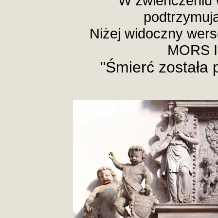
W zwieńczeniu 
podtrzymują
Niżej widoczny wer
MORS I
"Śmierć została 