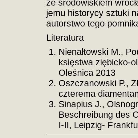
ze środowiskiem wrocł
jemu historycy sztuki n
autorstwo tego pomnik
Literatura
Nienałtowski M., Po
księstwa ziębicko-o
Oleśnica 2013
Oszczanowski P., Z
czterema diamenta
Sinapius J., Olsnog
Beschreibung des O
I-II, Leipzig- Frankf