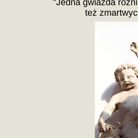
"Jedna gwiazda różni 
też zmartwyc