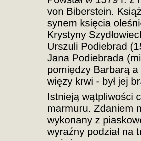
von Biberstein. Książ
synem księcia oleśn
Krystyny Szydłowieck
Urszuli Podiebrad (1
Jana Podiebrada (miał
pomiędzy Barbarą a 
więzy krwi - był jej 
Istnieją wątpliwości
marmuru. Zdaniem ni
wykonany z piaskow
wyraźny podział na t