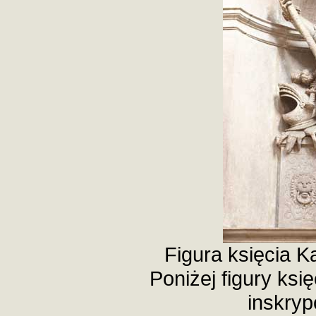
Figura księcia K
Poniżej figury księ
inskryp