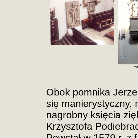
Fo
Obok pomnika Jerze
się manierystyczny,
nagrobny księcia zię
Krzysztofa Podiebra
Powstał w 1579 r. z 