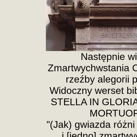
Następnie wi
Zmartwychwstania C
rzeźby alegorii 
Widoczny werset bi
STELLA IN GLORI
MORTUORU
"(Jak) gwiazda różni
i [jedno] zmartw