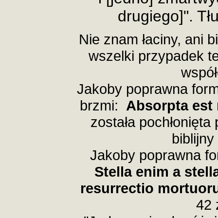
drugiego]". Tł
Nie znam łaciny, ani
bi
wszelki przypadek te
współc
Jakoby poprawna form
brzmi:
Absorpta est 
została pochłonięta 
biblijn
Jakoby poprawna fo
Stella enim a stella 
resurrectio mortuo
42 