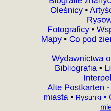
Biografie znany
Oleśnicy
•
Artyś
Rysow
Fotograficy
•
Wsp
Mapy
•
Co pod zi
Wydawnictwa o
Bibliografia
•
L
Interpe
Alte Postkarten 
miasta
•
•
Rysunki
mie