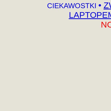
•
Z
CIEKAWOSTKI
LAPTOPEM,
N