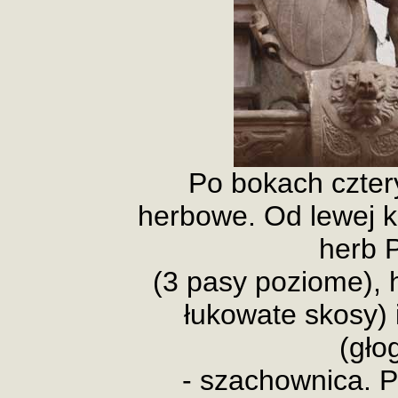
Po bokach cztery
herbowe. Od lewej ks
herb 
(3 pasy poziome), 
łukowate skosy) 
(gło
- szachownica. P