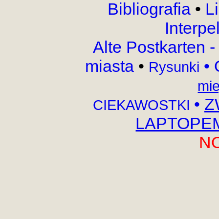
Bibliografia
•
L
Interpe
Alte Postkarten 
miasta
•
•
Rysunki
mie
•
Z
CIEKAWOSTKI
LAPTOPEM,
N