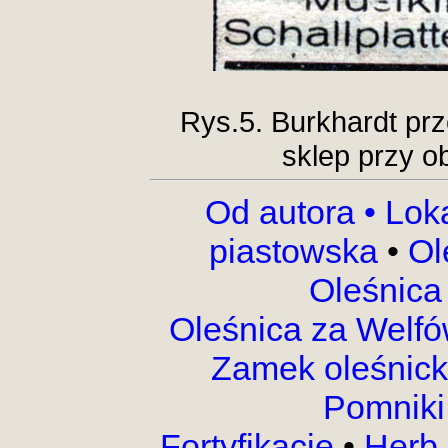
Rys.5. Burkhardt prz
sklep przy o
Od autora •
Lok
piastowska
•
Ol
Oleśnica
Oleśnica za Welf
Zamek oleśnic
Pomnik
Fortyfikacje
•
Herb 