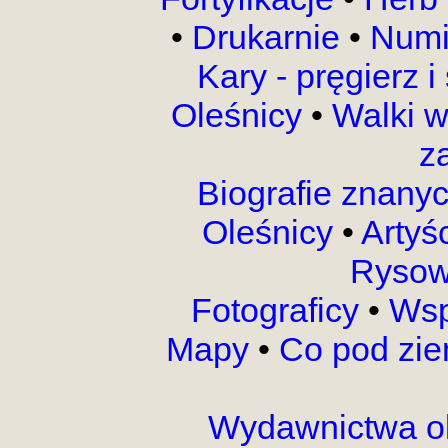
•
Drukarnie
•
Numi
Kary - pręgierz 
Oleśnicy
•
Walki 
z
Biografie znany
Oleśnicy
•
Artyś
Rysow
Fotograficy
•
Wsp
Mapy
•
Co pod zi
Wydawnictwa o