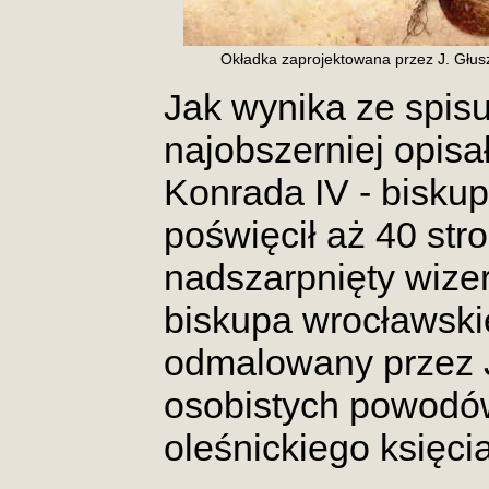
Okładka zaprojektowana przez J. Głus
Jak wynika ze spisu
najobszerniej opisał
Konrada IV - bisku
poświęcił aż 40 str
nadszarpnięty wizer
biskupa wrocławskie
odmalowany przez J
osobistych powodów
oleśnickiego księcia