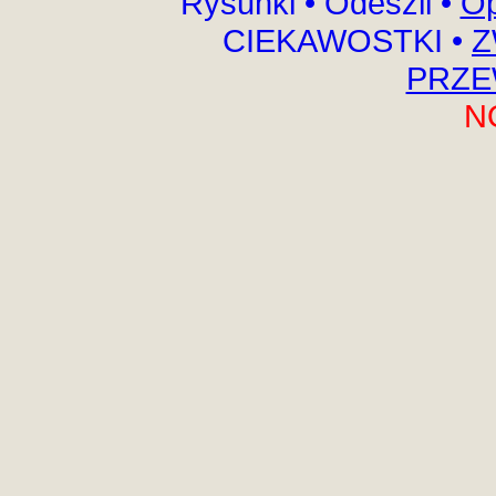
Rysunki
•
Odeszli
•
Op
CIEKAWOSTKI
•
Z
PRZE
N