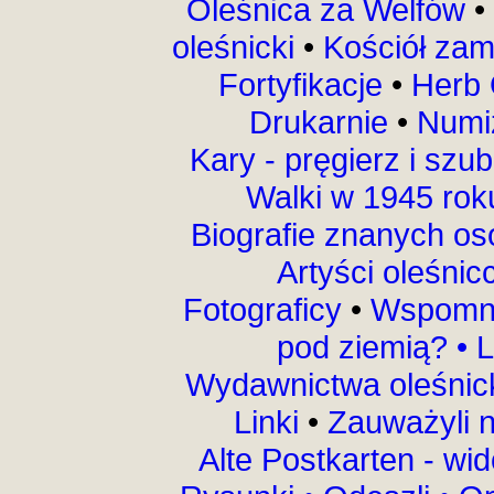
Oleśnica za Welfów
•
oleśnicki
•
Kościół za
Fortyfikacje
•
Herb 
Drukarnie
•
Numi
Kary - pręgierz i szu
Walki w 1945 ro
Biografie znanych o
Artyści oleśni
Fotograficy
•
Wspomni
pod ziemią?
•
L
Wydawnictwa oleśnic
Linki
•
Zauważyli 
Alte Postkarten - wi