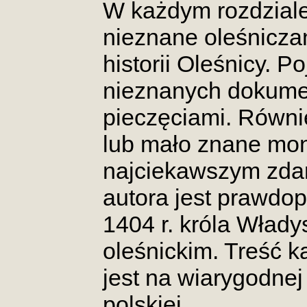
W każdym rozdziale
nieznane oleśnicza
historii Oleśnicy. P
nieznanych dokume
pieczęciami. Równ
lub mało znane mo
najciekawszym zda
autora jest prawdo
1404 r. króla Wład
oleśnickim. Treść k
jest na wiarygodnej 
polskiej.