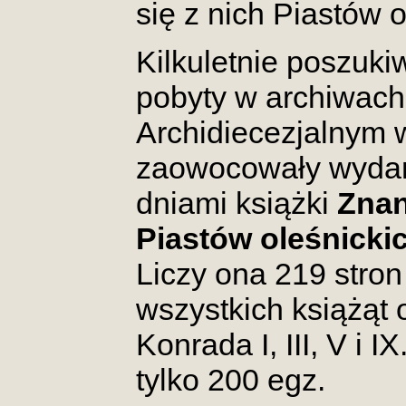
się z nich Piastów o
Kilkuletnie poszukiw
pobyty w archiwac
Archidiecezjalnym 
zaowocowały wydan
dniami książki
Znan
Piastów oleśnickic
Liczy ona 219 stron
wszystkich książąt 
Konrada I, III, V i 
tylko 200 egz.