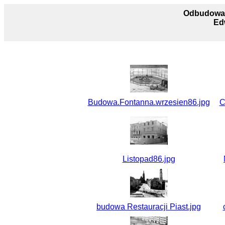
Odbudowa 
Ed
Budowa.Fontanna.wrzesien86.jpg
C
Listopad86.jpg
budowa Restauracji Piast.jpg