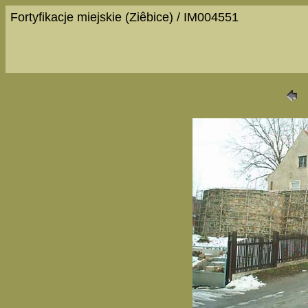
Fortyfikacje miejskie (Ziêbice) / IM004551