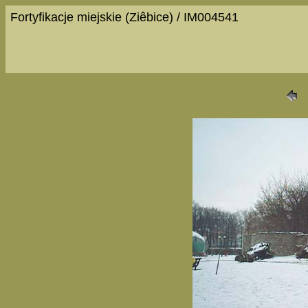
Fortyfikacje miejskie (Ziêbice) / IM004541