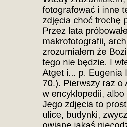
fotografować i inne 
zdjęcia choć trochę
Przez lata próbowałe
makrofotografii, arch
zrozumiałem że Bozia 
tego nie będzie. I wt
Atget i... p. Eugenia
70.). Pierwszy raz o
w encyklopedii, alb
Jego zdjęcia to pros
ulice, budynki, zwycz
owiane jakąś niecod