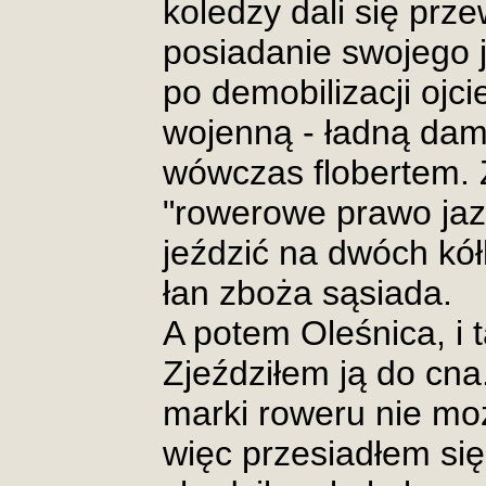
koledzy dali się prz
posiadanie swojego 
po demobilizacji ojc
wojenną - ładną dam
wówczas flobertem.
"rowerowe prawo jaz
jeździć na dwóch kół
łan zboża sąsiada.
A potem Oleśnica, i
Zjeździłem ją do cna
marki roweru nie moż
więc przesiadłem si