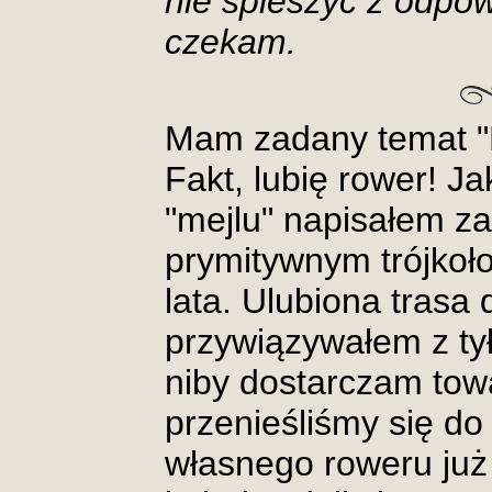
nie spieszyć z odpow
czekam.
Mam zadany temat "
Fakt, lubię rower! J
"mejlu" napisałem z
prymitywnym trójkoł
lata. Ulubiona trasa
przywiązywałem z ty
niby dostarczam tow
przenieśliśmy się do
własnego roweru już