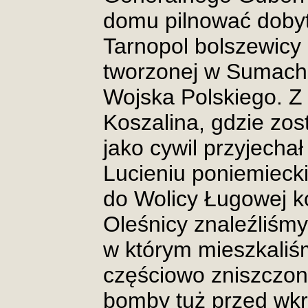
domu pilnować dobyt
Tarnopol bolszewicy 
tworzonej w Sumach n
Wojska Polskiego. Z 
Koszalina, gdzie zos
jako cywil przyjechał
Lucieniu poniemiecki
do Wolicy Ługowej k
Oleśnicy znaleźliśm
w którym mieszkaliś
częściowo zniszczon
bomby tuż przed wk