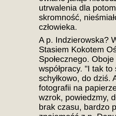
utrwalenia dla poto
skromność, nieśmiało
człowieka.
A p. Indzierowska? W
Stasiem Kokotem Oś
Społecznego. Oboje 
współpracy. "I tak to 
schyłkowo, do dziś. A 
fotografii na papier
wzrok, powiedzmy, d
brak czasu, bardzo 