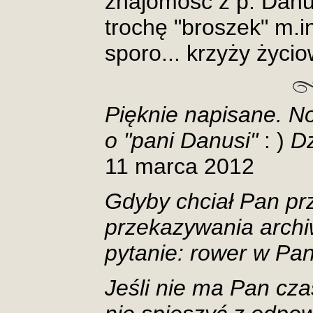
znajomość z p. Danu
trochę "broszek" m.i
sporo... krzyży życi
Pięknie napisane. No
o "pani Danusi"
: )
Dz
11 marca 2012
Gdyby chciał Pan p
przekazywania arch
pytanie: rower w Pa
Jeśli nie ma Pan cza