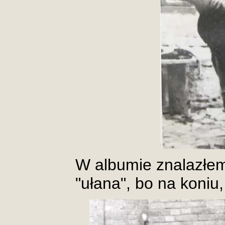
W albumie znalazłem
"ułana", bo na koniu,