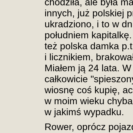
chodziła, ale była m
innych, już polskiej 
ukradziono, i to w d
południem kapitalkę
też polska damka p.
i licznikiem, brakował
Miałem ją 24 lata. W 
całkowicie "spieszony
wiosnę coś kupię, ac
w moim wieku chyba 
w jakimś wypadku.
Rower, oprócz pojaz