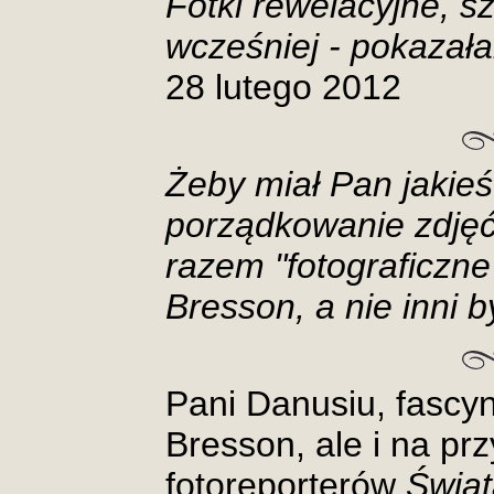
Fotki rewelacyjne, s
wcześniej - pokazał
28 lutego 2012
Żeby miał Pan jakieś
porządkowanie zdjęć 
razem "fotograficzne"
Bresson, a nie inni b
Pani Danusiu, fascyno
Bresson, ale i na pr
fotoreporterów
Świa