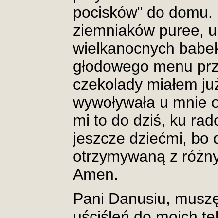
pocisków" do domu. 
ziemniaków puree, u
wielkanocnych babe
głodowego menu prze
czekolady miałem ju
wywoływała u mnie o
mi to do dziś, ku ra
jeszcze dziećmi, bo
otrzymywaną z różny
Amen.
Pani Danusiu, muszę
uściśleń do moich tek