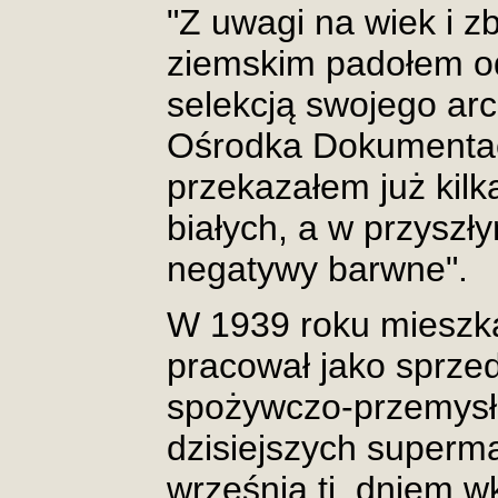
"Z uwagi na wiek i z
ziemskim padołem od
selekcją swojego a
Ośrodka Dokumentacj
przekazałem już kil
białych, a w przyszł
negatywy barwne".
W 1939 roku mieszka
pracował jako sprze
spożywczo-przemysł
dzisiejszych superm
września tj. dniem w