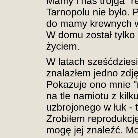
Mamy i nas trojga "r
Tarnopolu nie było. 
do mamy krewnych w
W domu został tylko o
życiem.
W latach sześćdzies
znalazłem jedno zdję
Pokazuje ono mnie "r
na tle namiotu z kilk
uzbrojonego w łuk - 
Zrobiłem reprodukcję
mogę jej znaleźć. M