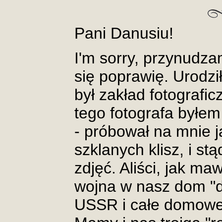
Pani Danusiu!
I'm sorry, przynudza
się poprawię. Urodz
był zakład fotografi
tego fotografa byłe
- próbował na mnie 
szklanych klisz, i s
zdjęć. Aliści, jak ma
wojna w nasz dom "
USSR i całe domowe