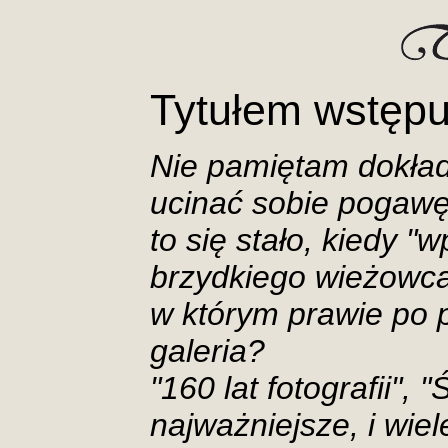
Tytułem wstęp
Nie pamiętam dokład
ucinać sobie pogawę
to się stało, kiedy "
brzydkiego wieżowca
w którym prawie po p
galeria?
"160 lat fotografii"
najważniejsze, i wiel