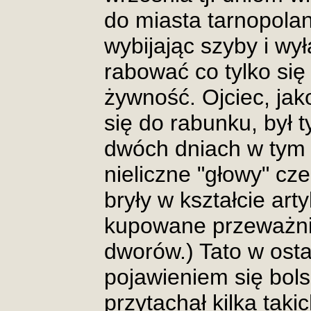
do miasta tarnopolan
wybijając szyby i wy
rabować co tylko się
żywność. Ojciec, jak
się do rabunku, był 
dwóch dniach w tym s
nieliczne "głowy" cz
bryły w kształcie art
kupowane przeważni
dworów.) Tato w ostat
pojawieniem się bol
przytachał kilka tak