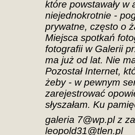
które powstawały w 
niejednokrotnie
-
pog
prywatne, często o ż
Miejsca spotkań fot
fotografii w Galerii 
ma już od lat. Nie 
Pozostał Internet, kt
żeby - w pewnym sen
zarejestrować opowie
słyszałam. Ku pamięc
galeria 7@wp.pl z z
leopold31@tlen.pl