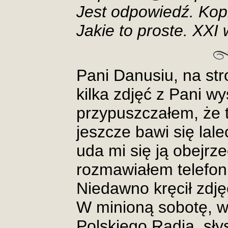
Jest odpowiedź. Kopiu
Jakie to proste. XXI 
Pani Danusiu, na st
kilka zdjęć z Pani wy
przypuszczałem, że 
jeszcze bawi się lal
uda mi się ją obejrz
rozmawiałem telefon
Niedawno kręcił zdj
W minioną sobotę, 
Polskiego Radia, sły