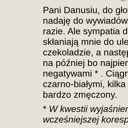
Pani Danusiu, do gło
nadaję do wywiadów,
razie. Ale sympatia d
skłaniają mnie do ule
czekoladzie, a nastę
na później bo najpi
negatywami * . Ciągni
czarno-białymi, kilka
bardzo zmęczony.
*
W kwestii wyjaśnie
wcześniejszej koresp