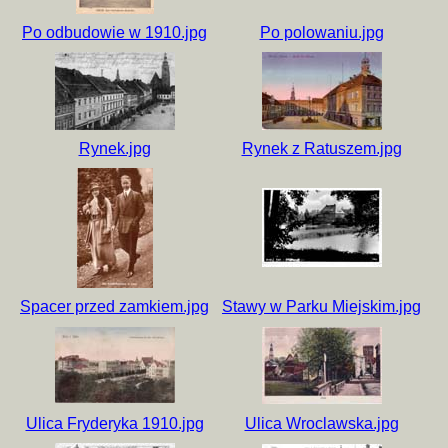
Po odbudowie w 1910.jpg
Po polowaniu.jpg
Rynek.jpg
Rynek z Ratuszem.jpg
Spacer przed zamkiem.jpg
Stawy w Parku Miejskim.jpg
Ulica Fryderyka 1910.jpg
Ulica Wroclawska.jpg