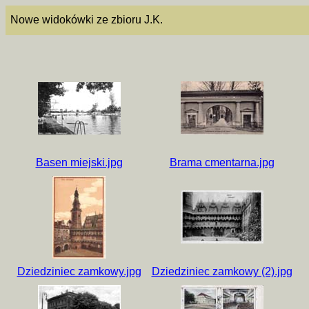
Nowe widokówki ze zbioru J.K.
Basen miejski.jpg
Brama cmentarna.jpg
Dziedziniec zamkowy.jpg
Dziedziniec zamkowy (2).jpg