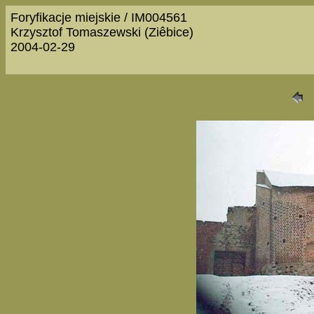
Foryfikacje miejskie / IM004561
Krzysztof Tomaszewski (Ziêbice)
2004-02-29